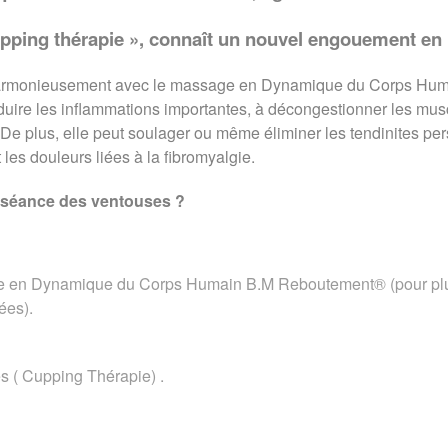
upping thérapie », connaît un nouvel engouement en 
harmonieusement avec le massage en Dynamique du Corps Hum
duire les inflammations importantes, à décongestionner les muscle
 De plus, elle peut soulager ou même éliminer les tendinites pers
 les douleurs liées à la fibromyalgie.
 séance des ventouses ?
en Dynamique du Corps Humain B.M Reboutement® (pour plus d
ées).
 ( Cupping Thérapie) .