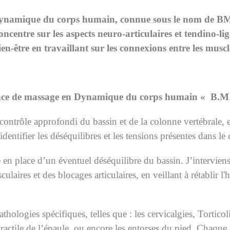
ynamique du corps humain, connue sous le nom de B
ncentre sur les aspects neuro-articulaires et tendino-li
en-être en travaillant sur les connexions entre les muscles
nce de massage en Dynamique du corps humain « B.M
ntrôle approfondi du bassin et de la colonne vertébrale, 
identifier les déséquilibres et les tensions présentes dans le 
e en place d’un éventuel déséquilibre du bassin. J’intervie
culaires et des blocages articulaires, en veillant à rétablir 
thologies spécifiques, telles que : les cervicalgies, Tortico
rétractile de l’épaule, ou encore les entorses du pied. Chaque