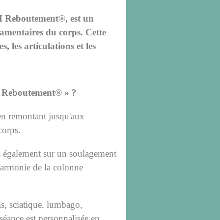
M Reboutement®, est un
gamentaires du corps. Cette
, les articulations et les
 Reboutement® » ?
en remontant jusqu'aux
corps.
ns également sur un soulagement
l'harmonie de la colonne
lis, sciatique, lumbago,
 séance est personnalisée en